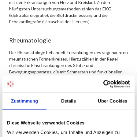
mit den Erkrankungen von Herz und Kreislauf. Zu den
häufigsten Untersuchungsmethoden zählen das EKG
(Elektrokardiografie), die Blutdruckmessung und die
Echokardiografie (Ultraschall des Herzens).
Rheumatologie
Der Rheumatologe behandelt Erkrankungen des sogenannten
rheumatischen Formenkreises. Hierzu zählen in der Regel
chronische Einschränkungen des Stütz- und
Bewegungsapparates, die mit Schmerzen und funktionellen
Bewegungseinschränkungen einhergehen.
Endokrinologie und Diabetologie
Zustimmung
Details
Über Cookies
Hier wird die gesamte Bandbreite der Erkrankungen
behandelt, die im Zusammenhang mit den Hormon-
produzierenden Organen, beispielsweise Schilddrüse oder
Diese Webseite verwendet Cookies
Bauchspeicheldrüse, stehen. Osteoporose, Diabetes mellitus
Wir verwenden Cookies, um Inhalte und Anzeigen zu
und verschiedene weitere Stoffwechselkrankheiten zählen