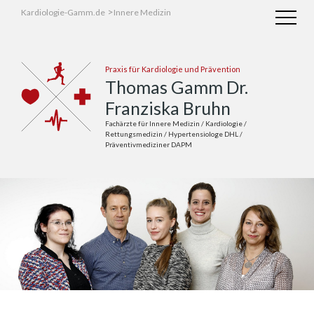
>
Kardiologie-Gamm.de
Innere Medizin
Praxis für Kardiologie und Prävention
Thomas Gamm
Dr.
Franziska Bruhn
Fachärzte für Innere Medizin / Kardiologie /
Rettungsmedizin /
Hypertensiologe DHL /
Präventivmediziner DAPM