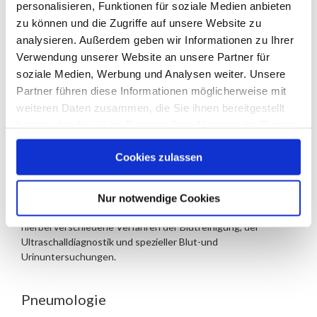
personalisieren, Funktionen für soziale Medien anbieten
zum Behandlungsbereich.
zu können und die Zugriffe auf unsere Website zu
analysieren. Außerdem geben wir Informationen zu Ihrer
Angiologie
Verwendung unserer Website an unsere Partner für
soziale Medien, Werbung und Analysen weiter. Unsere
In der Angiologie werden Funktionsstörungen und
Partner führen diese Informationen möglicherweise mit
Erkrankungen des arteriellen, venösen und lymphatischen
weiteren Daten zusammen, die Sie ihnen bereitgestellt
Systems behandelt. Hierzu zählen unter anderem
haben oder die sie im Rahmen Ihrer Nutzung der Dienste
Thrombosen, Aneurysmen und sonstige Gefäßverengungen.
gesammelt haben.
Cookies zulassen
Nephrologie
Der Nephrologe ist für das Gebiet der Hochdruck- und der
Nur notwendige Cookies
Nierenerkrankungen zuständig. Das Aufgabengebiet umfasst
hierbei verschiedene Verfahren der Blutreinigung, der
Ultraschalldiagnostik und spezieller Blut-und
Urinuntersuchungen.
Pneumologie